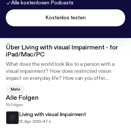
Alle kostenlosen Podcasts
Kostenlos testen
Über
Living with visual Impairment - for
iPad/Mac/PC
What does the world look like to a person with a
visual impairment? How does restricted vision
impact on everyday life? How can you offer
assistance without taking control? The video tracks
Mehr
on this album simulate what the world looks like to
Alle Folgen
people with a range of visual impairments, and show
19 Folgen
good practice when acting as a sighted guide. The
audio tracks offer personal perspectives from two
Living with visual Impairment
people living with severe visual impairment. This
-
12. Apr. 2010
47 s
material forms part of The Open University's Pre-