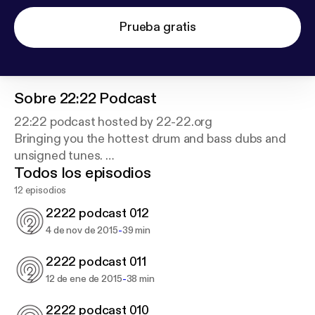
Prueba gratis
Sobre
22:22 Podcast
22:22 podcast hosted by 22-22.org
Bringing you the hottest drum and bass dubs and
unsigned tunes.
Todos los episodios
www.22-22.org
12 episodios
www.facebook.com/2222team
2222 podcast 012
www.ftwitter.com/2222team
-
4 de nov de 2015
39 min
2222 podcast 011
-
12 de ene de 2015
38 min
2222 podcast 010