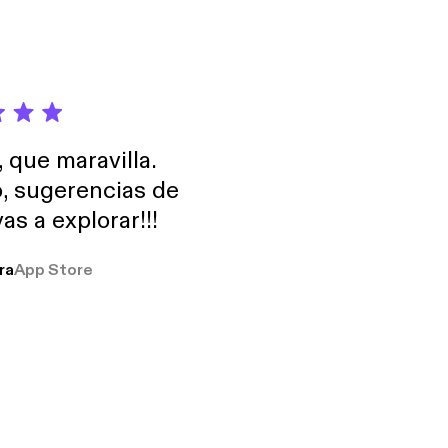
, que maravilla.
o, sugerencias de
as a explorar!!!
ra
App Store