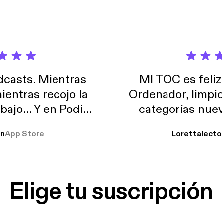
casts. Mientras
MI TOC es feliz
ientras recojo la
Ordenador, limpi
abajo… Y en Podimo
categorías nuev
odcast que me
ín
App Store
Lorettalecto
prendimiento, de
 De lo que quiera!
cantada 👍
Elige tu suscripción