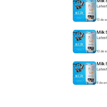
Milk 
Latest
13 de 
Milk
Latest
10 de 
Milk
Latest
8 de e