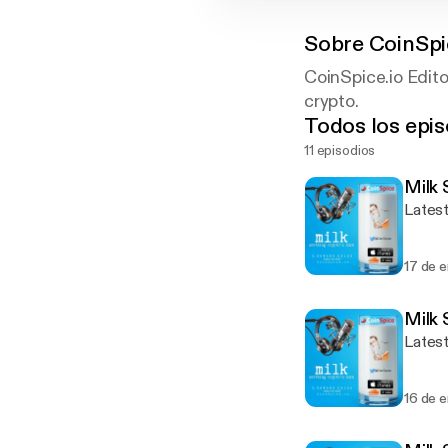
Sobre
CoinSpi
CoinSpice.io Edito
crypto.
Todos los epis
11 episodios
Milk
Latest
17 de 
Milk 
Latest
16 de 