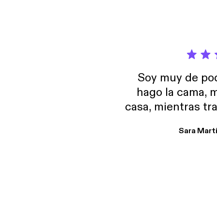
Soy muy de pod
hago la cama, m
casa, mientras tr
encuentro p
Sara Mart
encantan. De em
salid, de humor…
Estoy en