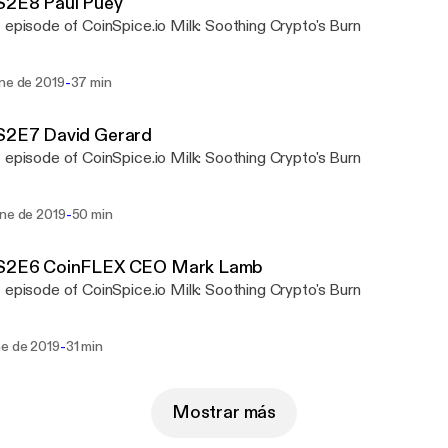
S2E8 Paul Puey
 episode of CoinSpice.io Milk: Soothing Crypto's Burn
-
ene de 2019
37 min
 S2E7 David Gerard
 episode of CoinSpice.io Milk: Soothing Crypto's Burn
-
ene de 2019
50 min
 S2E6 CoinFLEX CEO Mark Lamb
 episode of CoinSpice.io Milk: Soothing Crypto's Burn
-
ne de 2019
31 min
Mostrar más