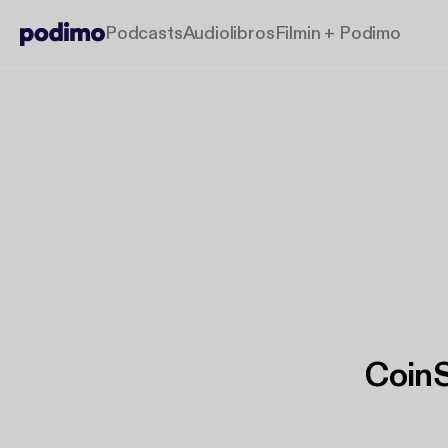
Podcasts
Audiolibros
Filmin + Podimo
CoinS