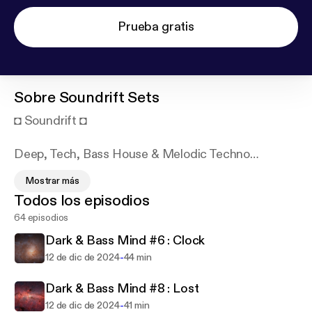
Prueba gratis
Sobre
Soundrift Sets
◘ Soundrift ◘
Deep, Tech, Bass House & Melodic Techno
Sessions make with ♥!
Mostrar más
Todos los episodios
Surrounded by music from a young age, Soundrift
64 episodios
blends jazz, hip-hop, rock, and electronic vibes into
sets that match his ever-changing mood.
Dark & Bass Mind #6 : Clock
-
12 de dic de 2024
44 min
SUPPORTED BY
Dark & Bass Mind #8 : Lost
Lex Green / Hartmann / DeeDRAh / Pink Panda /
-
12 de dic de 2024
41 min