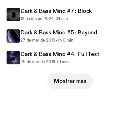
Freyah Martell / Maxx Rossi / Supercell / Elomak /
Dark & Bass Mind #7 : Block
Jon.B (DubNation) /David Hilbert /Dominik Stuppy
/Quadrakey / Øro / G. MOJO / AITOR MV / Luca
-
12 de dic de 2024
34 min
Beato /Dompe /Leo Mendes /Mark Ryal /Faruk
Dark & Bass Mind #5 : Beyond
Orakci /Quadrakey /Grensta /Alexandre Allegretti
-
27 de mar de 2019
1 h 0 min
/Lee Hardy /Kevi Anavi ..
Dark & Bass Mind #4 : Full Test
FRESH Musiqué /5howtime Music /Hochspannung
-
26 de mar de 2019
51 min
Records / Reloaded Recordings / Matrix Music
Records / Product London Mastering / RoxXx
Records / BugCoder Records / Lexisound Records
Mostrar más