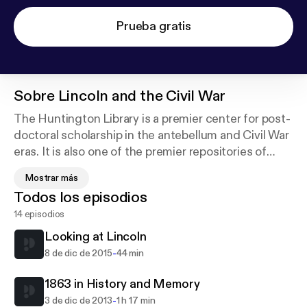
Prueba gratis
Sobre
Lincoln and the Civil War
The Huntington Library is a premier center for post-
doctoral scholarship in the antebellum and Civil War
eras. It is also one of the premier repositories of
Lincolniana—manuscripts, books, letters, and
Mostrar más
ephemera by and about our 16th president. In 1914
Todos los episodios
and 1922, Henry Huntington purchased two of
14 episodios
what were known as the “Big Five” collections of
Lincolniana. The Huntington continues to build on
Looking at Lincoln
those collections through gifts and purchases.
-
8 de dic de 2015
44 min
1863 in History and Memory
-
3 de dic de 2013
1 h 17 min