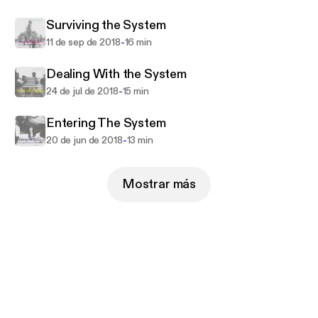
supporting role for those in care.
Surviving the System
http://junketnyc.org/
-
11 de sep de 2018
16 min
Dealing With the System
-
24 de jul de 2018
15 min
Entering The System
-
20 de jun de 2018
13 min
Mostrar más