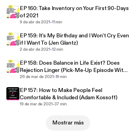
EP 160: Take Inventory on Your First 90-Days
of 2021
-
9 de abr de 2021
11 min
EP 159: It's My Birthday and I Won't Cry Even
if I Want To (Jen Glantz)
-
2 de abr de 2021
12 min
EP 158: Does Balance in Life Exist? Does
Rejection Linger (Pick-Me-Up Episode With
-
Jen Glantz)
26 de mar de 2021
19 min
EP 157: How to Make People Feel
Comfortable & Included (Adam Kossoff)
-
19 de mar de 2021
37 min
Mostrar más