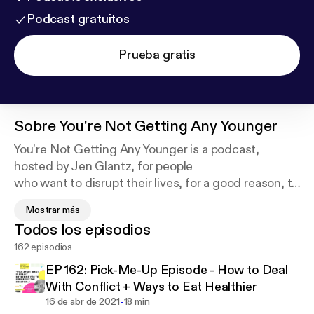
Podcast gratuitos
Prueba gratis
Sobre
You're Not Getting Any Younger
You’re Not Getting Any Younger is a podcast,
hosted by Jen Glantz, for people
who want to disrupt their lives, for a good reason, to
make it count. Tune in
Mostrar más
every Monday for a new episode to hear honest
Todos los episodios
conversations about
162 episodios
entrepreneurship, love, unique careers, failure, and
self-care, from real
EP 162: Pick-Me-Up Episode - How to Deal
people, just like you, who are making big changes,
With Conflict + Ways to Eat Healthier
starting with small things.
-
16 de abr de 2021
18 min