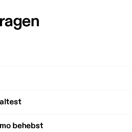
Fragen
altest
imo behebst