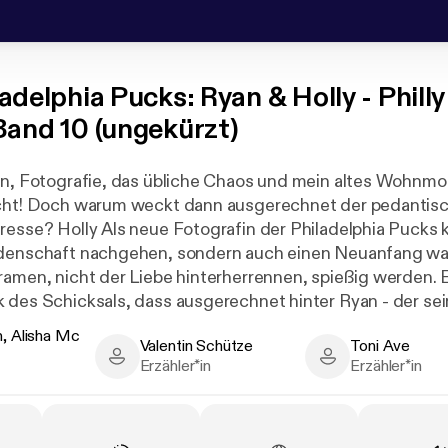
adelphia Pucks: Ryan & Holly - Philly
Band 10 (ungekürzt)
en, Fotografie, das übliche Chaos und mein altes Wohnmob
icht! Doch warum weckt dann ausgerechnet der pedantis
resse? Holly Als neue Fotografin der Philadelphia Pucks k
idenschaft nachgehen, sondern auch einen Neuanfang w
ramen, nicht der Liebe hinterherrennen, spießig werden. Es
 des Schicksals, dass ausgerechnet hinter Ryan - der se
e zu schneiden scheint - so viel mehr steckt, als ich zun
, Alisha Mc
Valentin Schütze
Toni Ave
e. Ryan Mein Start bei den Philadelphia Pucks verläuft s
lisha Mc Shaw - Author
Valentin Schütze - Narrator
Toni Ave - Narrat
Erzähler*in
Erzähler*in
harlotte macht mir das Leben zur Hölle. Dabei habe ich si
zukommen, um möglichst nah bei meinem achtjährigen So
 sich die Wogen geglättet haben, kann ich mich weder auf
noch ein echter Teil der Mannschaft werden. Doch dann i