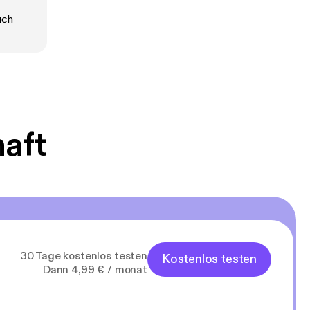
s auf den Kopf
uch
meinem Leben
haft
30 Tage kostenlos testen
Kostenlos testen
Dann 4,99 € / monat