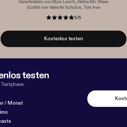
Geschrieben von Skye Leech, Alisha Mc Shaw
Erzählt von Valentin Schütze, Toni Ave
5
/
5
Kostenlos testen
enlos testen
 Testphase.
Kost
r / Monat
dimo
casts