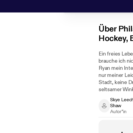
Über
Phil
Hockey, 
Ein freies Leb
brauche ich n
Ryan mein Inte
nur meiner Le
Stadt, keine D
seltsamer Wink
der Nagelscher
Skye Leech
annehmen wollt
Shaw
Skye Leech, A
meine Exfrau C
Autor*in
überredet mit
zu können. Bis
konzentrieren 