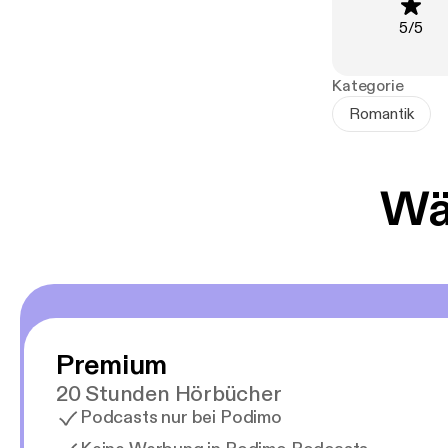
einmal die Foto
Bewer
5
/
5
stellt. Wer hä
fehlt?
Kategorie
Romantik
Wäh
Premium
20 Stunden Hörbücher
Podcasts nur bei Podimo