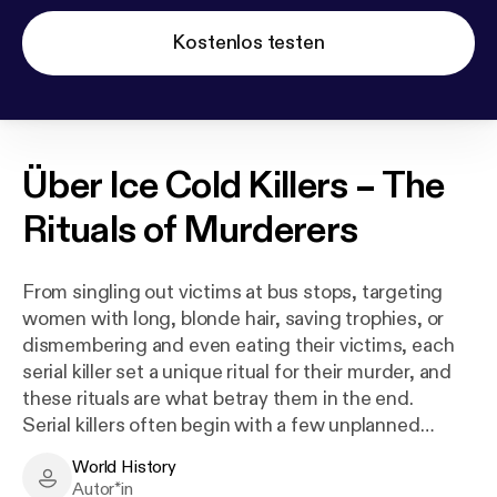
Kostenlos testen
Über
Ice Cold Killers – The
Rituals of Murderers
From singling out victims at bus stops, targeting
women with long, blonde hair, saving trophies, or
dismembering and even eating their victims, each
serial killer set a unique ritual for their murder, and
these rituals are what betray them in the end.
Serial killers often begin with a few unplanned
murders, where they experiment with which actions
World History
give them the greatest release. But after a while,
World History - Author
Autor*in