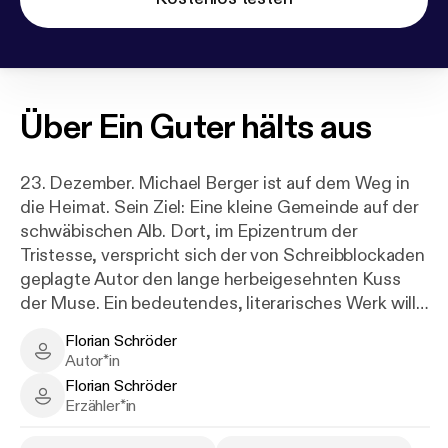
Über
Ein Guter hälts aus
23. Dezember. Michael Berger ist auf dem Weg in
die Heimat. Sein Ziel: Eine kleine Gemeinde auf der
schwäbischen Alb. Dort, im Epizentrum der
Tristesse, verspricht sich der von Schreibblockaden
geplagte Autor den lange herbeigesehnten Kuss
der Muse. Ein bedeutendes, literarisches Werk will
Berger schreiben. Die ganz große Nummer will er
Florian Schröder
abliefern. Der neue Thomas Bernhard will er werden
Florian Schröder - Author
Autor*in
oder mindestens der neue Houellebecq. Doch
Florian Schröder
leider fehlt ihm dafür nicht nur das nötige Talent,
Florian Schröder - Narrator
Erzähler*in
sondern auch die zündende Idee.
Familienzusammenkünfte. Traditionstermine.