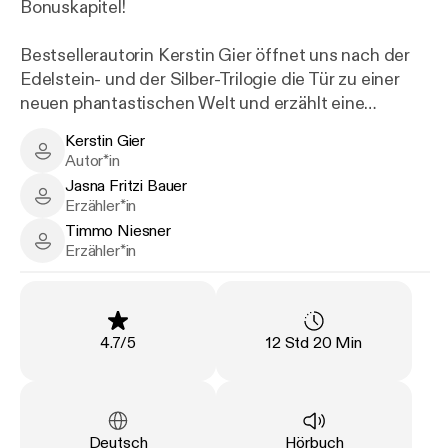
Bonuskapitel!
Bestsellerautorin Kerstin Gier öffnet uns nach der
Edelstein- und der Silber-Trilogie die Tür zu einer
neuen phantastischen Welt und erzählt eine
mitreißende Liebesgeschichte aus zwei
Kerstin Gier
Perspektiven:
Kerstin Gier - Author
Autor*in
Jasna Fritzi Bauer
Quinn ist cool, smart und beliebt. Matilda
Jasna Fritzi Bauer - Narrator
Erzähler*in
entstammt der verhassten Nachbarsfamilie, hat
Timmo Niesner
eine Vorliebe für Fantasyromane und ist definitiv
Timmo Niesner - Narrator
Erzähler*in
nicht sein Typ. Doch als Quinn eines Nachts von
gruseligen Wesen verfolgt und schwer verletzt
wird, sieht er Dinge, die nicht von dieser Welt sein
können. Nur - wem kann man sich anvertrauen,
Bewertung
:
Länge
:
4.7
/
5
12 Std 20 Min
wenn Statuen plötzlich in schlechten Reimen
sprechen und Skelettschädel einem vertraulich
zugrinsen? Am besten dem Mädchen von
gegenüber, das einem total egal ist. Dass er und
Sprache
:
Art
:
Deutsch
Hörbuch