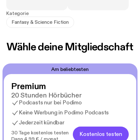
Matilda in ein magisches Abenteuer voller Gefahren
katapultiert werden, war von Quinn so allerdings
Kategorie
nicht geplant. Und noch viel weniger, sich
Fantasy & Science Fiction
unsterblich zu verlieben ...
Jasna Fritzi Bauer und Timmo Niesner leihen
Wähle deine Mitgliedschaft
Matilda und Quinn ihre wandelbaren Stimmen.
Am beliebtesten
Premium
20 Stunden Hörbücher
Podcasts nur bei Podimo
Keine Werbung in Podimo Podcasts
Jederzeit kündbar
30 Tage kostenlos testen
Kostenlos testen
Dann 4,99 € / monat