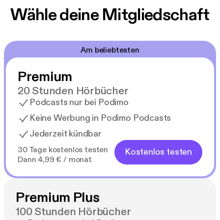
gesegnet, die alles in mir schwingen lässt. Und mit
Wähle deine Mitgliedschaft
ihm fängt mein Chaos erst so richtig an. Reise mit in
die schottischen Highlands und begleite Amy bei
ihrer turbulenten Suche nach der Liebe und dem
Am beliebtesten
Schotten fürs Herz.
Premium
20 Stunden Hörbücher
Podcasts nur bei Podimo
Keine Werbung in Podimo Podcasts
Jederzeit kündbar
30 Tage kostenlos testen
Kostenlos testen
Dann 4,99 € / monat
Premium Plus
100 Stunden Hörbücher