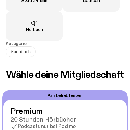
Länge
:
Sprache
:
9 Std 34 Min
Deutsch
Art
:
Hörbuch
Kategorie
Sachbuch
Wähle deine Mitgliedschaft
Am beliebtesten
Premium
20 Stunden Hörbücher
Podcasts nur bei Podimo