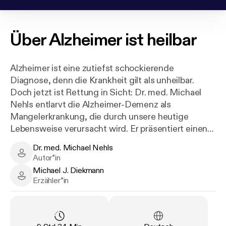
Über
Alzheimer ist heilbar
Alzheimer ist eine zutiefst schockierende
Diagnose, denn die Krankheit gilt als unheilbar.
Doch jetzt ist Rettung in Sicht: Dr. med. Michael
Nehls entlarvt die Alzheimer-Demenz als
Mangelerkrankung, die durch unsere heutige
Lebensweise verursacht wird. Er präsentiert einen
systematischen Ansatz, mit dem man sich nicht nur
Dr. med. Michael Nehls
effektiv vor dieser Zivilisationskrankheit schützen,
Dr. med. Michael Nehls - Author
Autor*in
sondern sie in einem frühen Stadium sogar
Michael J. Diekmann
besiegen kann. Ein Hörbuch voller konkreter
Michael J. Diekmann - Narrator
Erzähler*in
Ratschläge zur Vorbeugung und Heilung.