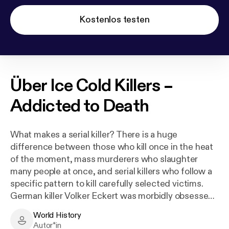
Kostenlos testen
Über
Ice Cold Killers –
Addicted to Death
What makes a serial killer? There is a huge
difference between those who kill once in the heat
of the moment, mass murderers who slaughter
many people at once, and serial killers who follow a
specific pattern to kill carefully selected victims.
German killer Volker Eckert was morbidly obsessed
with women's long hair. Jeffrey Dahmer achieved
World History
sexual release by dismembering people and eating
World History - Author
Autor*in