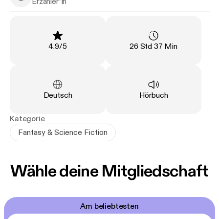
Matthias Hoff - Narrator
Erzähler*in
Der dritter Teil der Katmere Academy Chroniken
nach Crave & Crush.
Bewertung
:
Länge
:
4.9
/
5
26 Std 37 Min
Sprache
:
Art
:
Deutsch
Hörbuch
Kategorie
Fantasy & Science Fiction
Wähle deine Mitgliedschaft
Am beliebtesten