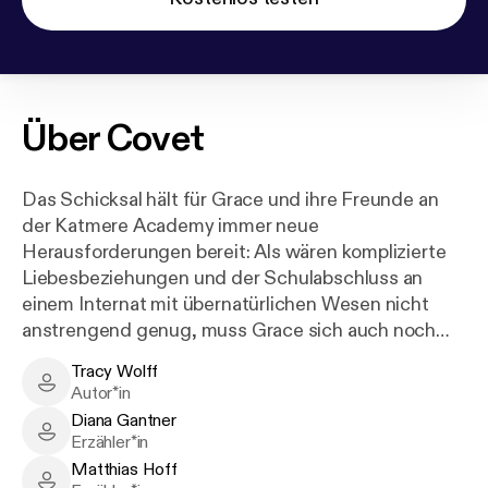
Über
Covet
Das Schicksal hält für Grace und ihre Freunde an
der Katmere Academy immer neue
Herausforderungen bereit: Als wären komplizierte
Liebesbeziehungen und der Schulabschluss an
einem Internat mit übernatürlichen Wesen nicht
anstrengend genug, muss Grace sich auch noch
mit einer Reihe anderer Probleme herumschlagen.
Tracy Wolff
Dass sie die Erste ihrer Art seit über 1000 Jahren ist
Tracy Wolff - Author
Autor*in
und man ihr nach dem Leben trachtet, ist dabei
Diana Gantner
noch das geringste. Grace steht vor einer
Diana Gantner - Narrator
Erzähler*in
Entscheidung, bei der ihre Liebe und ihre Zukunft
Matthias Hoff
auf dem Spiel stehen …