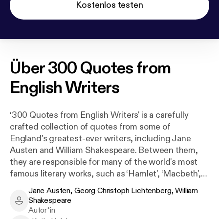
Kostenlos testen
Über
300 Quotes from
English Writers
‘300 Quotes from English Writers' is a carefully
crafted collection of quotes from some of
England's greatest-ever writers, including Jane
Austen and William Shakespeare. Between them,
they are responsible for many of the world's most
famous literary works, such as ‘Hamlet', ‘Macbeth',
‘Sense and Sensibility', and ‘Pride and Prejudice'.
Jane Austen, Georg Christoph Lichtenberg, William
This compilation contains many famous quotes and
Shakespeare
Jane Austen, Georg Christoph Lichtenberg, William Shakes
is guaranteed to inspire, educate, and amuse.‘300
Autor*in