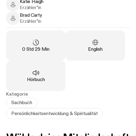
Quotes from English Writers' will delight fans of
Katie Haigh
Katie Haigh - Narrator
Erzähler*in
some of the greatest English authors.
Brad Carty
Brad Carty - Narrator
Erzähler*in
Länge
:
Sprache
:
0 Std 29 Min
English
Art
:
Hörbuch
Kategorie
Sachbuch
Persönlichkeitsentwicklung & Spiritualität