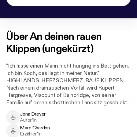
Über
An deinen rauen
Klippen (ungekürzt)
"Ich lasse einen Mann nicht hungrig ins Bett gehen.
Ich bin Koch, das liegt in meiner Natur."
HIGHLANDS. HERZSCHMERZ. RAUE KLIPPEN.
Nach einem dramatischen Vorfall wird Rupert
Hargreave, Viscount of Bainbridge, von seiner
Familie auf deren schottischen Landsitz geschickt,
um dem drohenden Medienrummel zu entkommen.
Jona Dreyer
Nur widerwillig reist der freudlose Rupert, von der
Jona Dreyer - Author
Autor*in
Presse wegen seines miesepetrigen Verhaltens nur
Marc Chardon
Pisscount genannt, mit seinem Kater Monty auf die
Marc Chardon - Narrator
Erzähler*in