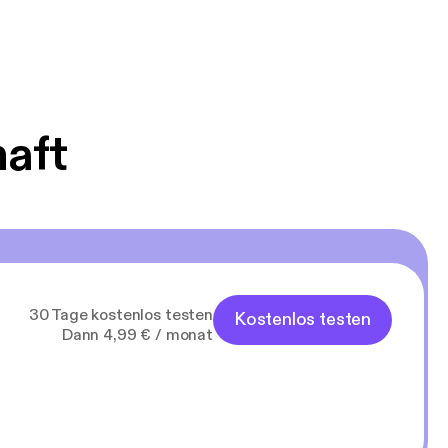
-Reihe
mit für sich
Cedar Neill und
 sich aber an,
haft
30 Tage kostenlos testen
Kostenlos testen
Dann 4,99 € / monat