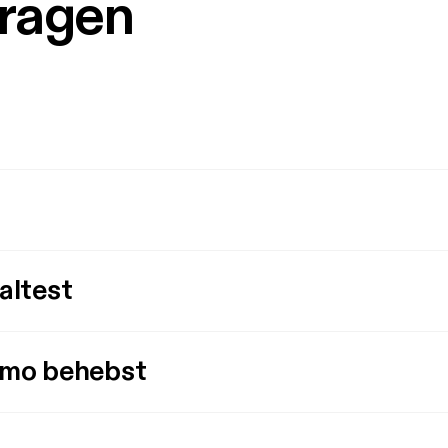
Fragen
altest
imo behebst