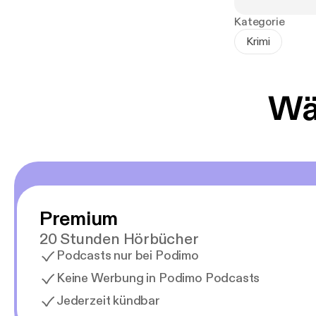
Dieses Buch is
Kategorie
'Aschenblut'. 
Krimi
allein gehört 
ihre Romanze b
mit dem ersten
Wäh
Premium
20 Stunden Hörbücher
Podcasts nur bei Podimo
Keine Werbung in Podimo Podcasts
Jederzeit kündbar