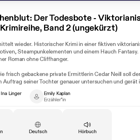
henblut: Der Todesbote - Viktoriani
Krimireihe, Band 2 (ungekürzt)
ittelt wieder. Historischer Krimi in einer fiktiven viktoria
tiven, Steampunkelementen und einem Hauch Fantasy.
er Roman ohne Cliffhanger.
ie frisch gebackene private Ermittlerin Cedar Neill soll d
m Auftrag seiner Tochter genauer untersuchen und gerät
em Unbekannten aneinander, der vor nichts zurückschrec
 Ina Linger
Emily Kaplan
mnisse zu bewahren.
a Linger - Author
Emily Kaplan - Narrator
Erzähler*in
t treibt in Levior ein offenbar geisteskranker Mörder sein
r der Ausführung bei der Polizei ankündigt und als letzte
r Opfer die Umrisse eines Totenschädels hinterlässt. Da di
cht vorankommt und der öffentliche Druck wächst, wird 
Sprache
:
Art
:
in
Deutsch
Hörbuch
nd befindet sich bald schon selbst wieder einmal in groß