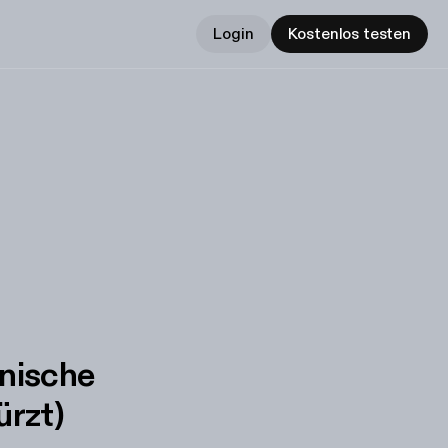
Login
Kostenlos testen
anische
ürzt)