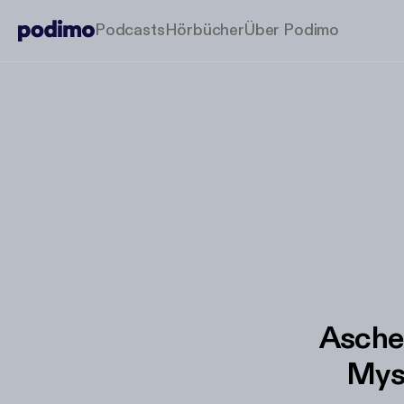
Podcasts
Hörbücher
Über Podimo
Aschen
Myst