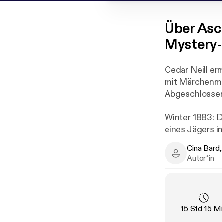
Über
Asc
Mystery-
Cedar Neill erm
mit Märchenmo
Abgeschlossen
Winter 1883: D
eines Jägers i
dessen mit ein
Cina Bard,
dunklen Gehei
Cina Bard, In
Autor*in
Zur selben Zei
seine Taten vo
Spiegeln seine
diesem Fall ni
Länge
:
15 Std 15 M
hinzugezogen u