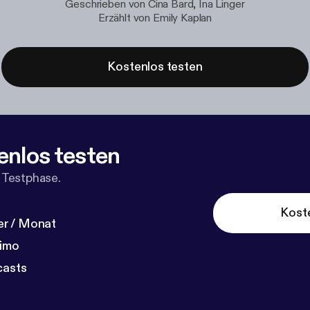
Geschrieben von Cina Bard, Ina Linger
Erzählt von Emily Kaplan
Kostenlos testen
enlos testen
 Testphase.
Kost
r / Monat
dimo
casts