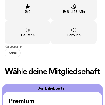
Dünen machen SYLT zum idealen Schauplatz der
spannenden Küstenkrimis.
Bewertung
:
Länge
:
5
/
5
19 Std 37 Min
Sprache
:
Art
:
Deutsch
Hörbuch
Kategorie
Krimi
Wähle deine Mitgliedschaft
Am beliebtesten
Premium