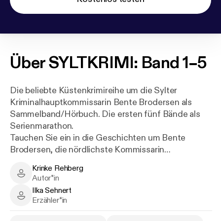
Über
SYLTKRIMI: Band 1–5
Die beliebte Küstenkrimireihe um die Sylter
Kriminalhauptkommissarin Bente Brodersen als
Sammelband/Hörbuch. Die ersten fünf Bände als
Serienmarathon.
Tauchen Sie ein in die Geschichten um Bente
Brodersen, die nördlichste Kommissarin
Deutschlands.
Krinke Rehberg
Sylt, die Insel der Schönen und Reichen, hat zwar
Krinke Rehberg - Author
Autor*in
nur 15.000 Einwohner, lockt aber jährlich Millionen
Ilka Sehnert
Touristen an. Für die Kripo-Sylt eine echte
Ilka Sehnert - Narrator
Erzähler*in
Herausforderung, denn Mord macht keine Ferien.
Die raue See, der stete Wind und die endlosen