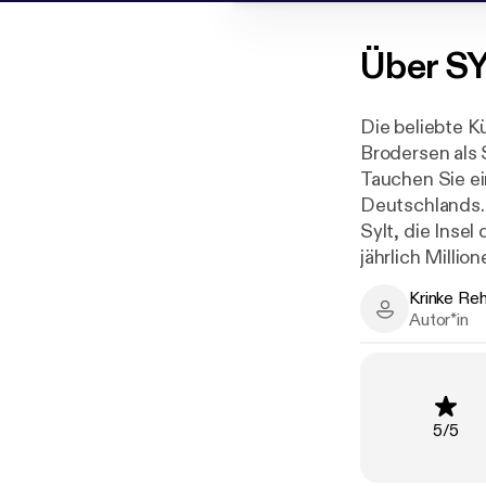
Über
SY
Die beliebte K
Brodersen als
Tauchen Sie ei
Deutschlands.
Sylt, die Inse
jährlich Milli
Mord macht ke
Krinke Re
Die raue See,
Krinke Rehber
Autor*in
Schauplatz de
Bewer
5
/
5