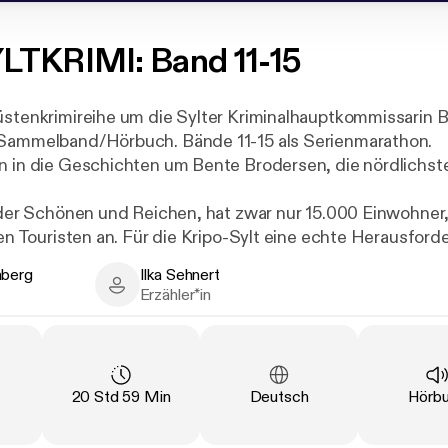
LTKRIMI: Band 11-15
üstenkrimireihe um die Sylter Kriminalhauptkommissarin 
 Sammelband/Hörbuch. Bände 11-15 als Serienmarathon.
n in die Geschichten um Bente Brodersen, die nördlichs
l der Schönen und Reichen, hat zwar nur 15.000 Einwohner,
onen Touristen an. Für die Kripo-Sylt eine echte Herausfor
ine Ferien.
hberg
Ilka Sehnert
 der stete Wind und die endlosen Dünen machen SYLT zu
g - Author
Ilka Sehnert - Narrator
Erzähler*in
r spannenden Küstenkrimis.
tung
:
Länge
:
Sprache
:
Art
:
20 Std 59 Min
Deutsch
Hörb