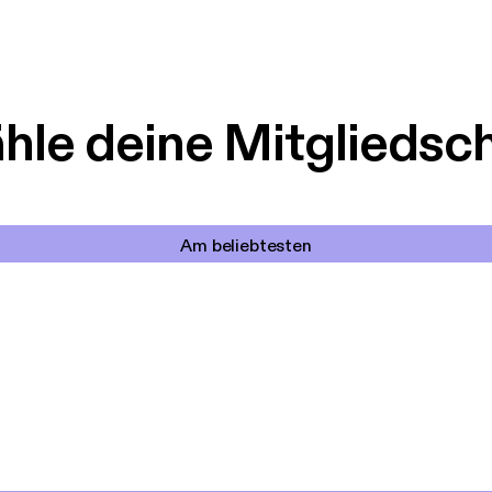
le deine Mitgliedsc
Am beliebtesten