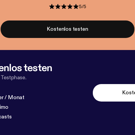
5
/
5
Kostenlos testen
enlos testen
 Testphase.
Kost
r / Monat
dimo
casts