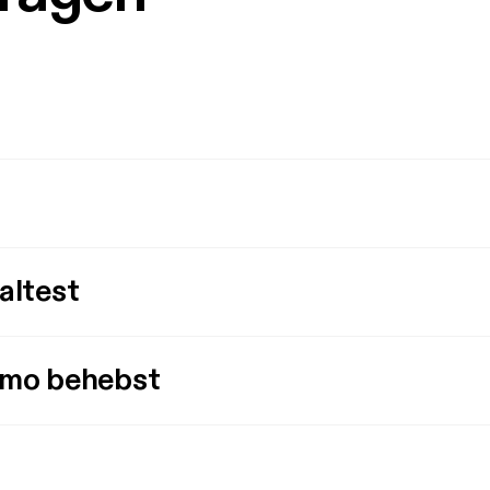
altest
imo behebst