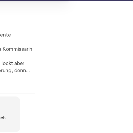
Bente
te Kommissarin
 lockt aber
derung, denn
m idealen
uch