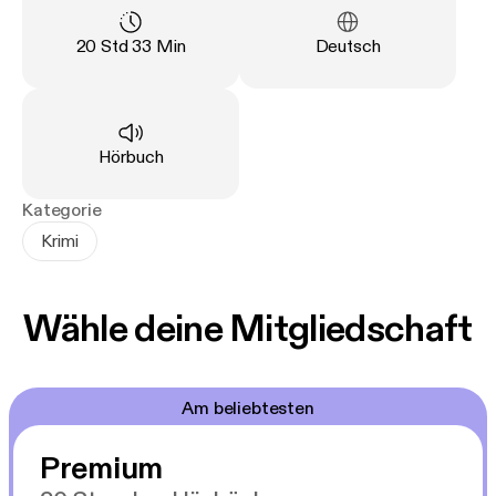
Dünen machen SYLT zum idealen Schauplatz der
spannenden Küstenkrimis.
Länge
:
Sprache
:
20 Std 33 Min
Deutsch
Art
:
Hörbuch
Kategorie
Krimi
Wähle deine Mitgliedschaft
Am beliebtesten
Premium