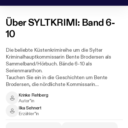
Über
SYLTKRIMI: Band 6-
10
Die beliebte Küstenkrimireihe um die Sylter
Kriminalhauptkommissarin Bente Brodersen als
Sammelband/Hörbuch. Bände 6-10 als
Serienmarathon.
Tauchen Sie ein in die Geschichten um Bente
Brodersen, die nördlichste Kommissarin
Deutschlands.
Krinke Rehberg
Sylt, die Insel der Schönen und Reichen, hat zwar
Krinke Rehberg - Author
Autor*in
nur 15.000 Einwohner, lockt aber jährlich Millionen
Ilka Sehnert
Touristen an. Für die Kripo-Sylt eine echte
Ilka Sehnert - Narrator
Erzähler*in
Herausforderung, denn Mord macht keine Ferien.
Die raue See, der stete Wind und die endlosen