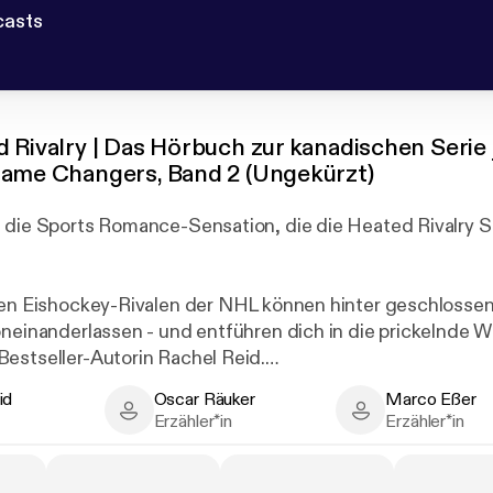
casts
 Rivalry | Das Hörbuch zur kanadischen Serie 
Game Changers, Band 2 (Ungekürzt)
 die Sports Romance-Sensation, die die Heated Rivalry Ser
ten Eishockey-Rivalen der NHL können hinter geschlosse
oneinanderlassen - und entführen dich in die prickelnde 
estseller-Autorin Rachel Reid.
id
Oscar Räuker
Marco Eßer
emand nimmt Profi-Eishockeystar Shane Hollander den F
 Author
Oscar Räuker - Narrator
Marco Eßer - Nar
Erzähler*in
Erzähler*in
 Und jetzt, wo er Kapitän der Montreal Voyageurs ist, wird
lenken lassen - schon gar nicht von seinem unverschämt s
chaftlich gern hasst.