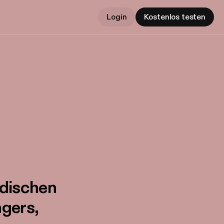
Login
Kostenlos testen
adischen
ngers,