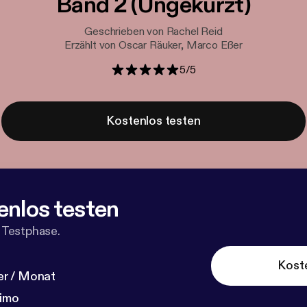
Band 2 (Ungekürzt)
Geschrieben von Rachel Reid
Erzählt von Oscar Räuker, Marco Eßer
5
/
5
Kostenlos testen
enlos testen
 Testphase.
Kost
r / Monat
dimo