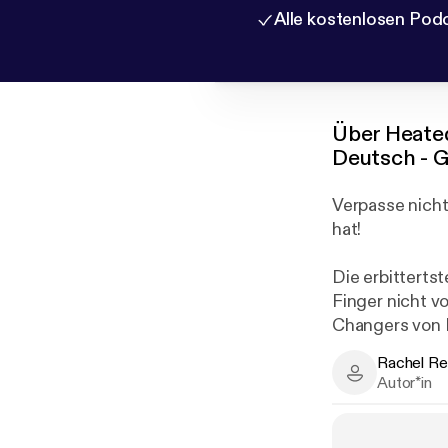
Alle kostenlosen Pod
Über
Heated
Deutsch - 
Verpasse nicht
hat!
Die erbitterts
Finger nicht v
Changers von B
Rachel Re
Nichts und ni
Rachel Reid -
Autor*in
ums Spiel geht.
recht nicht ab
den er leidens