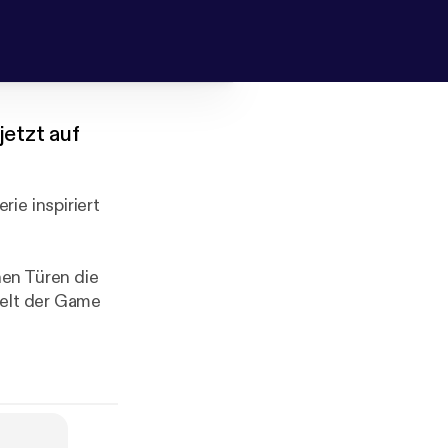
jetzt auf
ie inspiriert
nen Türen die
Welt der Game
okus, wenn es
rator
 er sich erst
exy Rivalen,