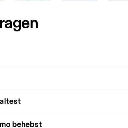
Fragen
altest
imo behebst