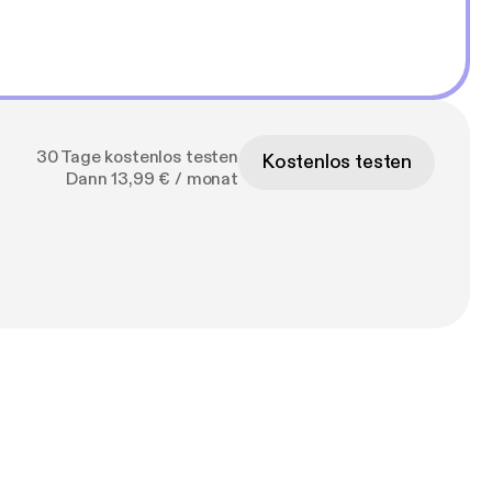
ne berührende
ies-to-lovers
30 Tage kostenlos testen
Kostenlos testen
Dann 13,99 € / monat