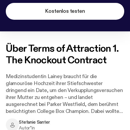
Kostenlos testen
Über
Terms of Attraction 1.
The Knockout Contract
Medizinstudentin Lainey braucht für die
glamouröse Hochzeit ihrer Stiefschwester
dringend ein Date, um den Verkupplungsversuchen
ihrer Mutter zu entgehen – und landet
ausgerechnet bei Parker Westfield, dem berühmt
berüchtigten College Box Champion. Dabei wollte
sie ihn nach einer verhängnisvollen Nacht im
Stefanie Santer
Krankenhaus eigentlich für immer meiden. Doch
Stefanie Santer - Author
Autor*in