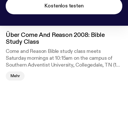
Kostenlos testen
Über
Come And Reason 2008: Bible
Study Class
Come and Reason Bible study class meets
Saturday mornings at 10:15am on the campus of
Southern Adventist University, Collegedale, TN (18
miles east of Chattanooga). Class participants
Mehr
discuss topical subjects of the Bible and about the
true character of God. 75-100 people from late
teens up to retirees attend the class taught by Dr.
Tim Jennings and other members of the class from
time-to-time.