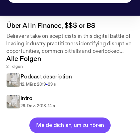
Über
AI in Finance, $$$ or BS
Believers take on scepticists in this digital battle of
leading industry practitioners identifying disruptive
opportunities, common pitfalls and overlooked
Alle Folgen
challenges in times of the great fintech AI hype.
2 Folgen
Podcast description
-
12. März 2019
29 s
Intro
-
29. Dez. 2018
14 s
Melde dich an, um zu hören