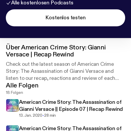
Alle kostenlosen Podcasts
Kostenlos testen
Über
American Crime Story: Gianni
Versace | Recap Rewind
Check out the latest season of American Crime
Story: The Assassination of Gianni Versace and
listen to our recap, reactions and review of each
Alle Folgen
episode! Join the conversation and tweet us at
recap_rewind
18 Folgen
American Crime Story: The Assassination of
Gianni Versace || Episode 07 | Recap Rewind
-
13. Jan. 2020
28 min
American Crime Story: The Assassination of