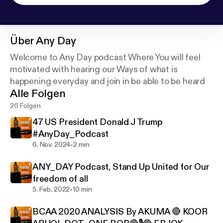
Über
Any Day
Welcome to Any Day podcast Where You will feel
motivated with hearing our Ways of what is
happening everyday and join in be able to be heard
Alle Folgen
26 Folgen
47 US President Donald J Trump
#AnyDay_Podcast
-
6. Nov. 2024
2 min
ANY_DAY Podcast, Stand Up United for Our
freedom of all
-
5. Feb. 2022
10 min
BCAA 2020 ANALYSIS By AKUMA 🔴 KOOR