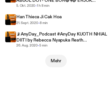
ABUOL DOT- ONE BOR🔴🎙️🔵 ERJOK
-
APECH ERJOK - BOR VALUES FIRST🔵
5. Okt. 2020
1 h 8 min
Han Thieca Ji Cak Hoa
-
21. Sept. 2020
8 min
📡AnyDay_Podcast #AnyDay KUOTH NHIAL
DIITI by Rebecca Nyapuka Reath
-
#South_Sudanese_Nuer_Gospel_Song
26. Aug. 2020
5 min
Mehr