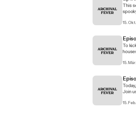
This s
spooky
letter
15. Okt
execut
Episo
To kic
houses 
diving
15. Mä
compli
Epis
Today,
Join u
Manuscripts a
15. Feb
frank