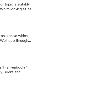
ur topic is suitably
We’re looking at last
ion of their death by
, an archive which
ican food tradition,
g “Frankenbooks.”’
rly Books and