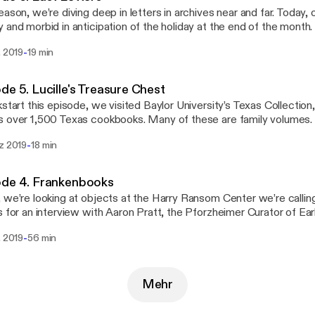
eason, we’re diving deep in letters in archives near and far. Today, o
 and morbid in anticipation of the holiday at the end of the month. 
s by two queens—one Scottish, one French—written upon anticipat
-
. 2019
19 min
ion.
de 5. Lucille's Treasure Chest
kstart this episode, we visited Baylor University’s Texas Collection
over 1,500 Texas cookbooks. Many of these are family volumes. We hope through
 through a mountain of cookbooks to give you a taste of a rich Amer
-
rz 2019
18 min
cated by relationships to the family unit and economic reality.
ode 4. Frankenbooks
 we’re looking at objects at the Harry Ransom Center we’re callin
s for an interview with Aaron Pratt, the Pforzheimer Curator of Ea
t the Harry Ransom Center. https://archivalfever.com/2019/02/15/episode-4-
-
. 2019
56 min
enbooks/
Mehr