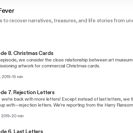
Fever
s to recover narratives, treasures, and life stories from 
de 8. Christmas Cards
s episode, we consider the close relationship between art museum
sioning artwork for commercial Christmas cards.
-
. 2019
15 min
de 7. Rejection Letters
 we’re back with more letters! Except instead of last letters, we
 up with—rejection letters. We’re reporting from the Harry Ranso
 massive collection of business papers—namely, the records of the
-
. 2019
20 min
hing company.We dug through boxes and boxes of Knopf business 
s explaining why the firm rejected the work of two famous author
y Bradbury.
de 6. Last Letters