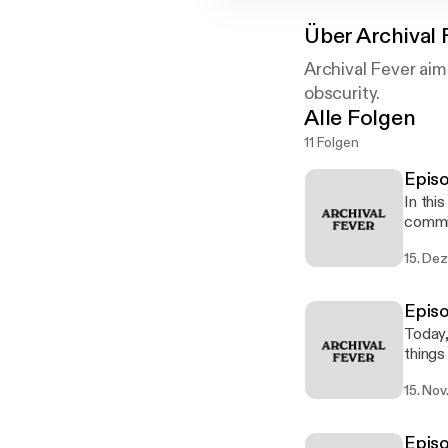
Über
Archival 
Archival Fever aim
obscurity.
Alle Folgen
11 Folgen
Episo
In thi
commis
15. Dez
Episo
Today,
things
into a
15. Nov
publis
letter
and Ra
Episo