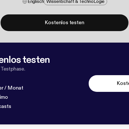
Englisch
Wissen​schaft & Techno​logie
Kostenlos testen
enlos testen
 Testphase.
Kost
r / Monat
dimo
casts