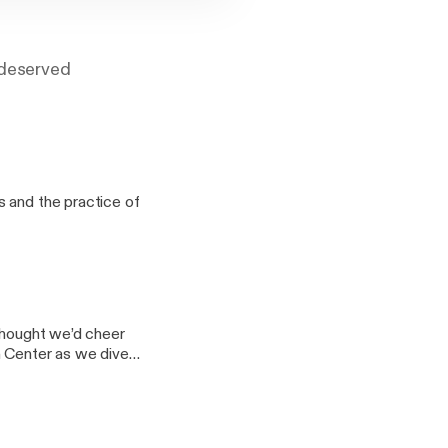
undeserved
s and the practice of
 thought we’d cheer
m Center as we dive
 Alfred A. Knopf, Inc
records to find
s, Langston Hughes