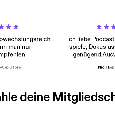
abwechslungsreich
Ich liebe Podcast
nn man nur
spiele, Dokus us
mpfehlen
genügend Ausw
weit
o
App Store
Nic. H
Ap
le deine Mitgliedsc