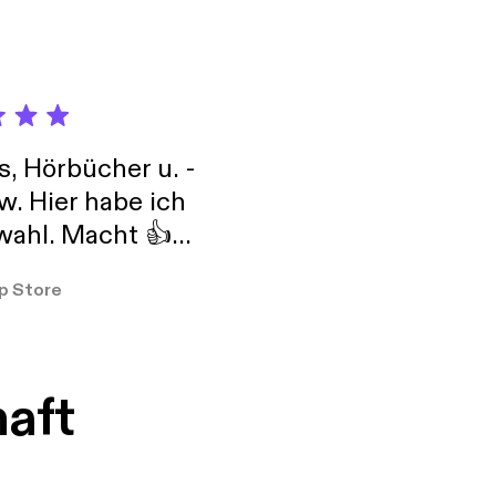
s, Hörbücher u. -
w. Hier habe ich
ahl. Macht 👍
er so
p Store
haft