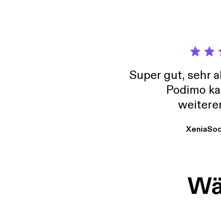
Super gut, sehr 
Podimo ka
weitere
XeniaSo
Wäh