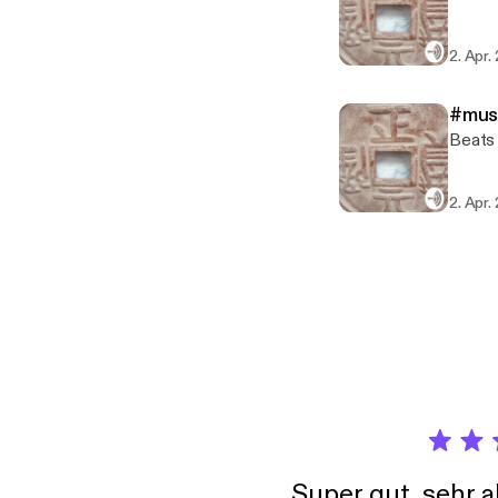
2. Apr.
#mus
Beats
2. Apr.
Super gut, sehr 