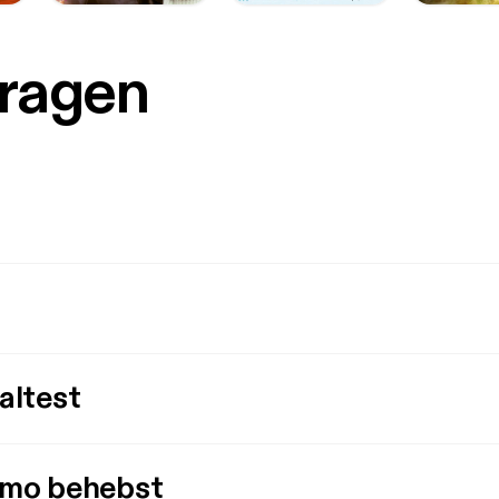
Fragen
altest
imo behebst