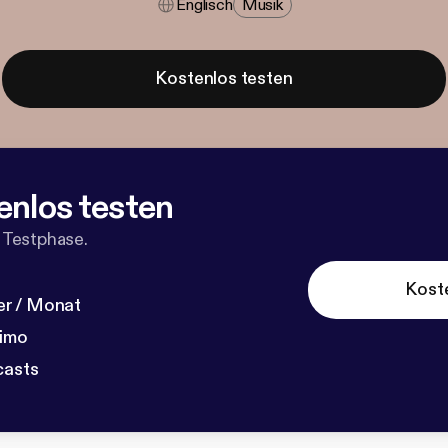
Englisch
Musik
Kostenlos testen
enlos testen
 Testphase.
Kost
r / Monat
dimo
casts