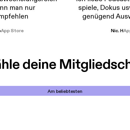
nn man nur
spiele, Dokus us
mpfehlen
genügend Ausw
weit
o
App Store
Nic. H
Ap
le deine Mitgliedsc
Am beliebtesten