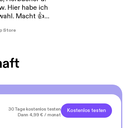
w. Hier habe ich
ahl. Macht 👍
er so
p Store
haft
30 Tage kostenlos testen
Kostenlos testen
Dann 4,99 € / monat