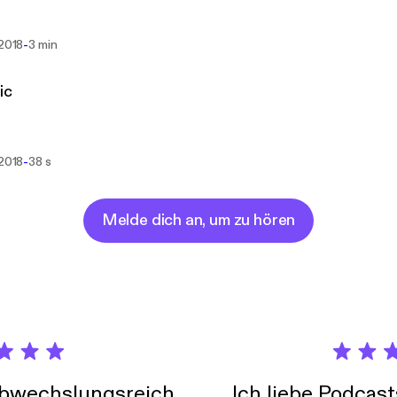
-
 2018
3 min
ic
-
 2018
38 s
Melde dich an, um zu hören
abwechslungsreich
Ich liebe Podcast