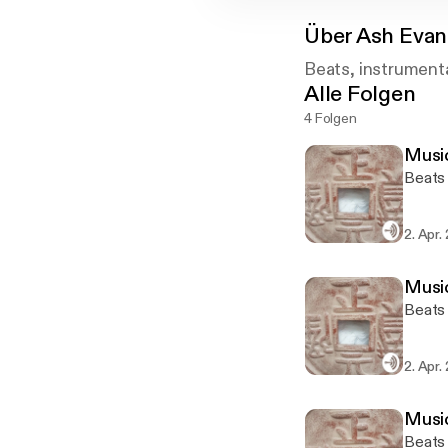
Über
Ash Evan
Beats, instrument
Alle Folgen
4 Folgen
Musi
Beats
2. Apr.
Musi
Beats
2. Apr.
Musi
Beats