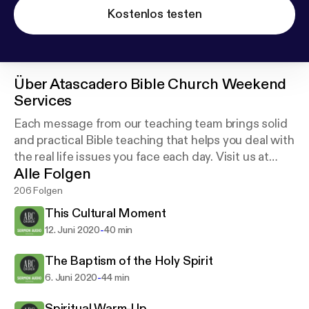
Kostenlos testen
Über
Atascadero Bible Church Weekend
Services
Each message from our teaching team brings solid
and practical Bible teaching that helps you deal with
the real life issues you face each day. Visit us at
Alle Folgen
abcchurch.org.
206 Folgen
This Cultural Moment
-
12. Juni 2020
40 min
The Baptism of the Holy Spirit
-
6. Juni 2020
44 min
Spiritual Warm-Up