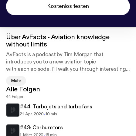
Kostenlos testen
Über
AvFacts - Aviation knowledge
without limits
AvFacts is a podcast by Tim Morgan that
introduces you to a new aviation topic
with each episode. I’ll walk you through interesting
topics covering aircraft
Mehr
big and small, civilian and military, airplanes and
Alle Folgen
helicopters, and
44 Folgen
everything in between. As long as it’s interesting
and has to do with
#44: Turbojets and turbofans
aviation, I’ll talk about it on AvFacts.
-
21. Apr. 2020
10 min
#43: Carburetors
-
1. März 2020
18 min