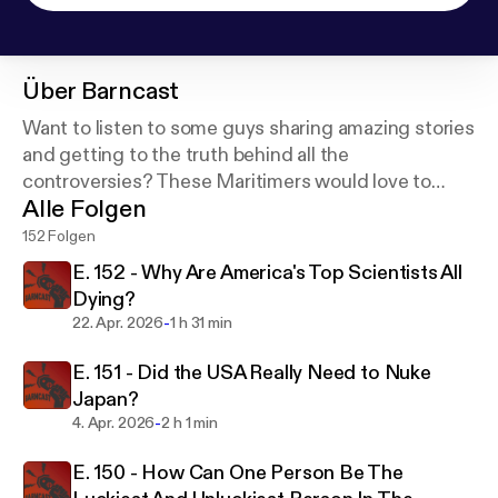
Über
Barncast
Want to listen to some guys sharing amazing stories
and getting to the truth behind all the
controversies? These Maritimers would love to
Alle Folgen
have you join them in their quest for a good time! I
think you're gonna like it!
152 Folgen
E. 152 - Why Are America's Top Scientists All
Dying?
-
22. Apr. 2026
1 h 31 min
E. 151 - Did the USA Really Need to Nuke
Japan?
-
4. Apr. 2026
2 h 1 min
E. 150 - How Can One Person Be The