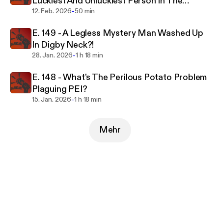
Luckiest And Unluckiest Person In The
-
World?
12. Feb. 2026
50 min
E. 149 - A Legless Mystery Man Washed Up
In Digby Neck?!
-
28. Jan. 2026
1 h 18 min
E. 148 - What's The Perilous Potato Problem
Plaguing PEI?
-
15. Jan. 2026
1 h 18 min
Mehr