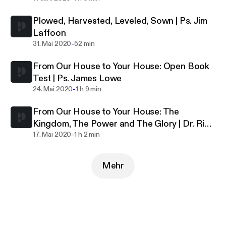
Plowed, Harvested, Leveled, Sown | Ps. Jim
Laffoon
-
31. Mai 2020
52 min
From Our House to Your House: Open Book
Test | Ps. James Lowe
-
24. Mai 2020
1 h 9 min
From Our House to Your House: The
Kingdom, The Power and The Glory | Dr. Rice
-
Broocks
17. Mai 2020
1 h 2 min
Mehr