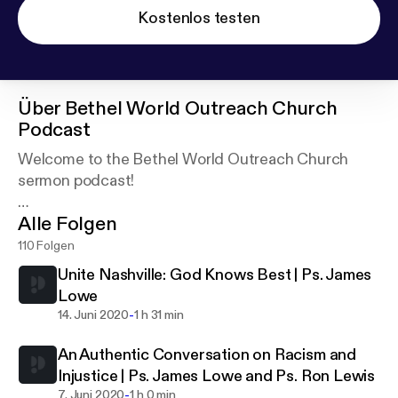
Kostenlos testen
Über
Bethel World Outreach Church
Podcast
Welcome to the Bethel World Outreach Church
sermon podcast!
Alle Folgen
At Bethel, we value devotion, diversity, and
discipleship, and our mission is to reach our city to
110 Folgen
touch the world. Learn more about us at
Unite Nashville: God Knows Best | Ps. James
bethelworld.org.
Lowe
-
14. Juni 2020
1 h 31 min
An Authentic Conversation on Racism and
Injustice | Ps. James Lowe and Ps. Ron Lewis
-
7. Juni 2020
1 h 0 min