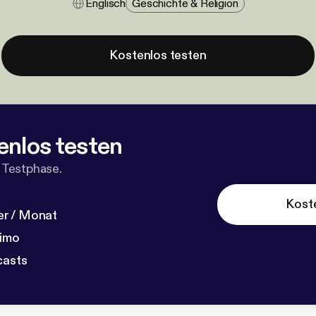
Englisch
Geschichte & Religion
Kostenlos testen
enlos testen
 Testphase.
Kost
r / Monat
dimo
casts