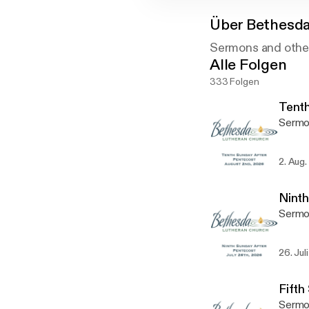
Über
Bethesda
Sermons and othe
Alle Folgen
333 Folgen
Tenth
Sermo
2. Aug
Ninth
Sermo
26. Jul
Fifth
Sermo