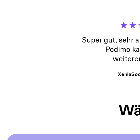
Super gut, sehr 
Podimo ka
weitere
XeniaSo
Wäh