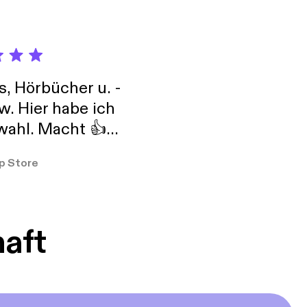
s, Hörbücher u. -
w. Hier habe ich
ahl. Macht 👍
er so
p Store
haft