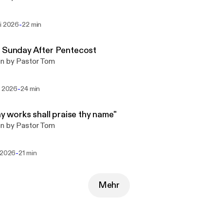
-
ni 2026
22 min
 Sunday After Pentecost
n by Pastor Tom
-
i 2026
24 min
thy works shall praise thy name"
n by Pastor Tom
-
i 2026
21 min
Mehr