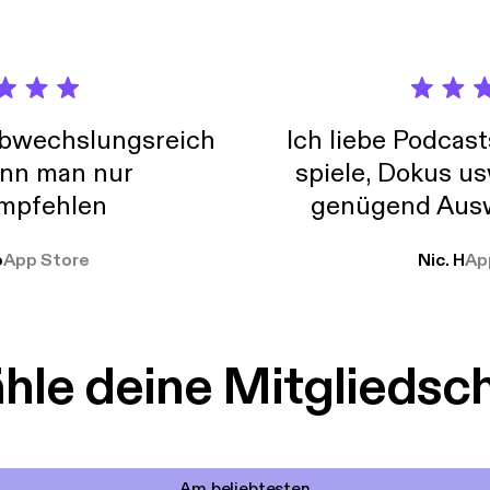
abwechslungsreich
Ich liebe Podcast
nn man nur
spiele, Dokus us
mpfehlen
genügend Ausw
weit
o
App Store
Nic. H
Ap
le deine Mitgliedsc
Am beliebtesten