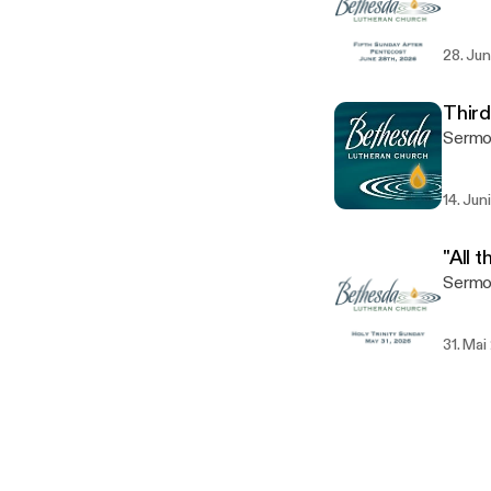
28. Ju
Third
Sermo
14. Jun
"All 
Sermo
31. Ma