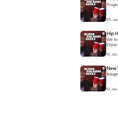
Progr
26. Ja
Hip H
We too
Enjoy!
19. Jan
New 
Bringi
12. Jan