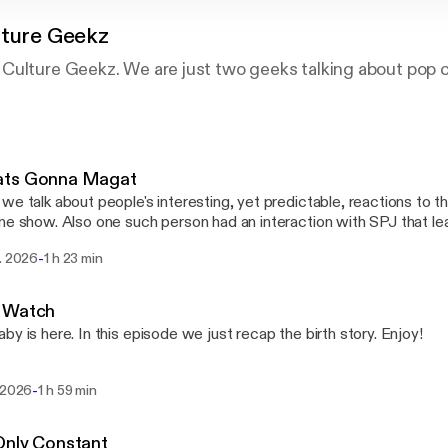
lture Geekz
Culture Geekz. We are just two geeks talking about pop c
ts Gonna Magat
we talk about people's interesting, yet predictable, reactions to 
me show. Also one such person had an interaction with SPJ that le
 getting blocked. Enjoy!
-
b. 2026
1 h 23 min
 Watch
by is here. In this episode we just recap the birth story. Enjoy!
-
. 2026
1 h 59 min
Only Constant