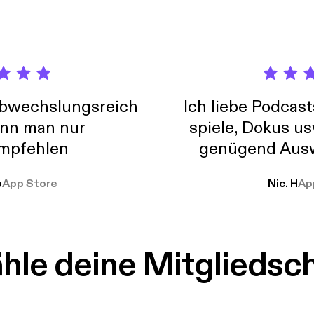
abwechslungsreich
Ich liebe Podcast
nn man nur
spiele, Dokus us
mpfehlen
genügend Ausw
weit
o
App Store
Nic. H
Ap
le deine Mitgliedsc