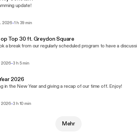
amming update!
-
n. 2026
1 h 39 min
op Top 30 ft. Greydon Square
k a break from our regularly scheduled program to have a discussi
-
. 2026
3 h 5 min
Year 2026
ng in the New Year and giving a recap of our time off. Enjoy!
-
. 2026
3 h 10 min
Mehr