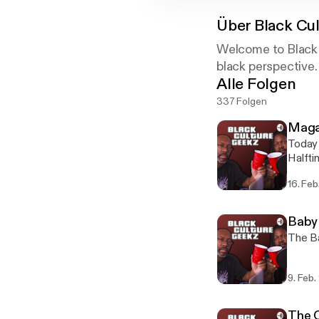
Über
Black Cu
Welcome to Black 
black perspective.
Alle Folgen
337 Folgen
Maga
Today 
Halfti
Krissy
16. Fe
Baby
The Ba
9. Feb
The 