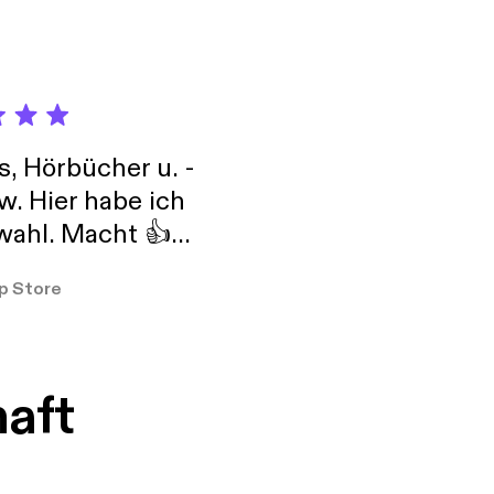
s, Hörbücher u. -
w. Hier habe ich
ahl. Macht 👍
er so
p Store
haft