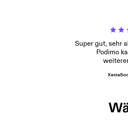
Super gut, sehr 
Podimo ka
weitere
XeniaSo
Wäh