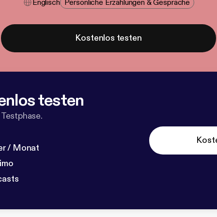
Englisch
Persönliche Erzählungen & Gespräche
Kostenlos testen
enlos testen
 Testphase.
Kost
r / Monat
dimo
casts