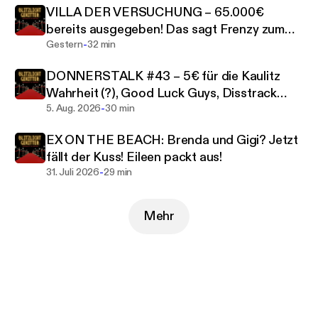
VILLA DER VERSUCHUNG – 65.000€
bereits ausgegeben! Das sagt Frenzy zum
-
Realitywahnsinn!
Gestern
32 min
DONNERSTALK #43 – 5€ für die Kaulitz
Wahrheit (?), Good Luck Guys, Disstrack
-
gegen Julia Römmelt sowie noch mehr
5. Aug. 2026
30 min
Reality News der Woche!
EX ON THE BEACH: Brenda und Gigi? Jetzt
fällt der Kuss! Eileen packt aus!
-
31. Juli 2026
29 min
Mehr