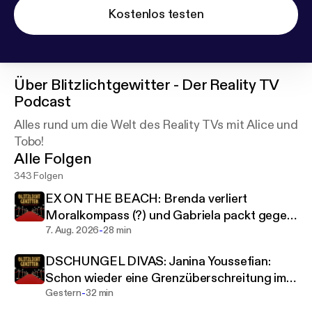
Kostenlos testen
Über
Blitzlichtgewitter - Der Reality TV
Podcast
Alles rund um die Welt des Reality TVs mit Alice und
Tobo!
Alle Folgen
343 Folgen
EX ON THE BEACH: Brenda verliert
Moralkompass (?) und Gabriela packt gegen
-
Ex Chris Broy aus!
7. Aug. 2026
28 min
DSCHUNGEL DIVAS: Janina Youssefian:
Schon wieder eine Grenzüberschreitung im
-
TV! Das sagt Giulia Siegel!
Gestern
32 min