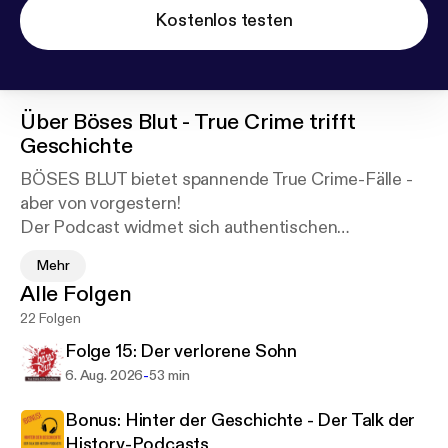
Kostenlos testen
Über
Böses Blut - True Crime trifft
Geschichte
BÖSES BLUT bietet spannende True Crime-Fälle -
aber von vorgestern!
Der Podcast widmet sich authentischen
Kriminalfällen, die sich im 19. und frühen 20.
Mehr
Jahrhundert im deutschen Rechtsraum ereignet
Alle Folgen
haben. Dabei geht es nicht nur um die Taten selbst,
22 Folgen
sondern auch um die Biografien der Beteiligten und
die Lebenswirklichkeit ihrer Zeit. Zudem blickt der
Folge 15: Der verlorene Sohn
Podcast auf die historische Entwicklung der
-
6. Aug. 2026
53 min
Kriminalistik, der Strafgesetze, der Justiz und des
Strafvollzugs.
Bonus: Hinter der Geschichte - Der Talk der
History-Podcasts