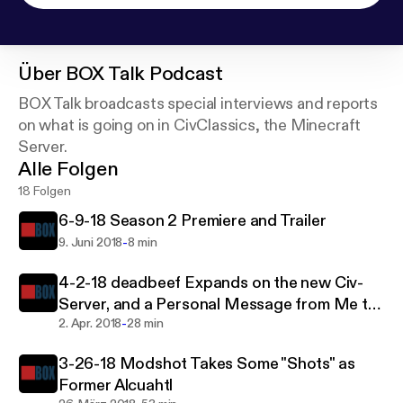
Über
BOX Talk Podcast
BOX Talk broadcasts special interviews and reports
on what is going on in CivClassics, the Minecraft
Server.
Alle Folgen
18 Folgen
6-9-18 Season 2 Premiere and Trailer
-
9. Juni 2018
8 min
4-2-18 deadbeef Expands on the new Civ-
Server, and a Personal Message from Me to
-
You
2. Apr. 2018
28 min
3-26-18 Modshot Takes Some "Shots" as
Former Alcuahtl