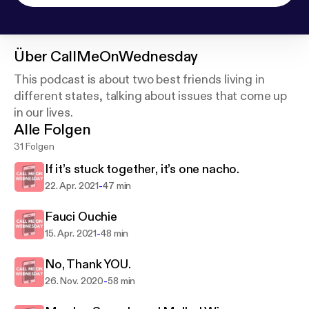
Über
CallMeOnWednesday
This podcast is about two best friends living in
different states, talking about issues that come up
in our lives.
Alle Folgen
31 Folgen
If it’s stuck together, it’s one nacho.
-
22. Apr. 2021
47 min
Fauci Ouchie
-
15. Apr. 2021
48 min
No, Thank YOU.
-
26. Nov. 2020
58 min