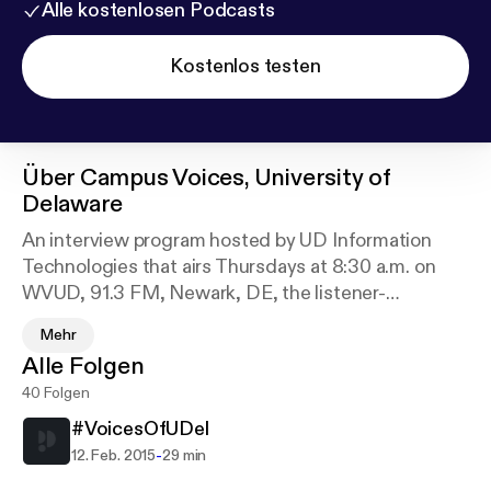
Alle kostenlosen Podcasts
Kostenlos testen
Über
Campus Voices, University of
Delaware
An interview program hosted by UD Information
Technologies that airs Thursdays at 8:30 a.m. on
WVUD, 91.3 FM, Newark, DE, the listener-
supported voice of the University of Delaware.
Mehr
Featured guests include UD faculty, staff, and
Alle Folgen
students, talking about their research, teaching,
40 Folgen
service projects, and other interests. (Occasional
guests to campus, too!)
#VoicesOfUDel
-
12. Feb. 2015
29 min