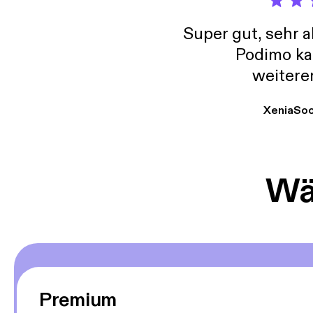
Super gut, sehr 
Podimo ka
weitere
XeniaSo
Wäh
Premium