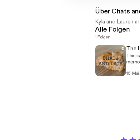
Über
Chats an
Kyla and Lauren ar
Alle Folgen
1 Folgen
The L
This i
memori
16. Mai