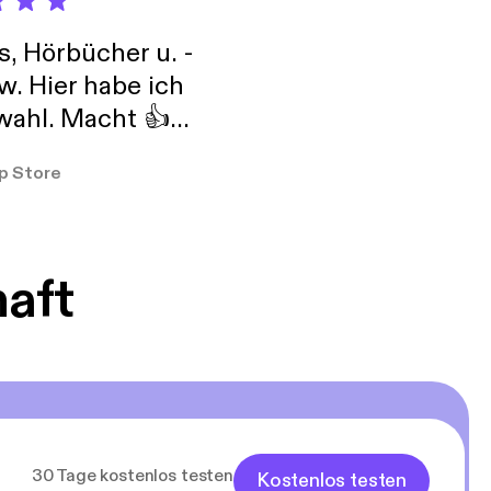
s, Hörbücher u. -
w. Hier habe ich
ahl. Macht 👍
er so
p Store
haft
30 Tage kostenlos testen
Kostenlos testen