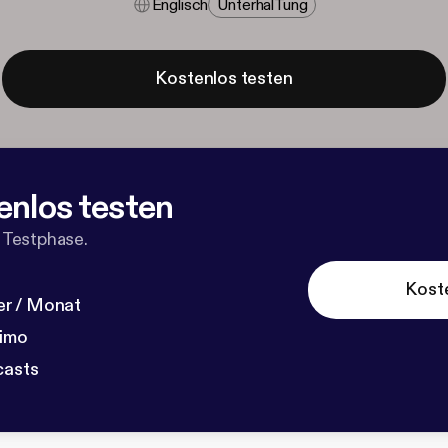
Englisch
Unterhal​tung
Kostenlos testen
enlos testen
 Testphase.
Kost
r / Monat
dimo
casts