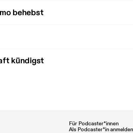
imo behebst
aft kündigst
Für Podcaster*innen
Als Podcaster*in anmelde