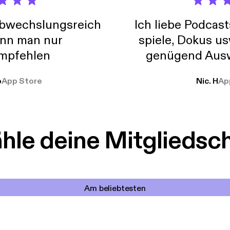
abwechslungsreich
Ich liebe Podcast
nn man nur
spiele, Dokus us
mpfehlen
genügend Ausw
weit
o
App Store
Nic. H
Ap
le deine Mitgliedsc
Am beliebtesten