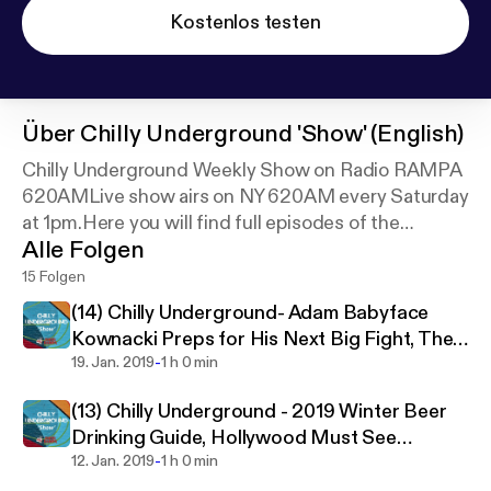
Kostenlos testen
Über
Chilly Underground 'Show' (English)
Chilly Underground Weekly Show on Radio RAMPA
620AMLive show airs on NY 620AM every Saturday
at 1pm.Here you will find full episodes of the
Alle Folgen
show.For more visit: www.ChillyUnderground.com
15 Folgen
(14) Chilly Underground- Adam Babyface
Kownacki Preps for His Next Big Fight, The
-
Tragic War in Yemen, NYS Legalized
19. Jan. 2019
1 h 0 min
Cannabis Preview
(13) Chilly Underground - 2019 Winter Beer
Drinking Guide, Hollywood Must See
-
Movies, and Re-Introducing Brazil's New
12. Jan. 2019
1 h 0 min
President