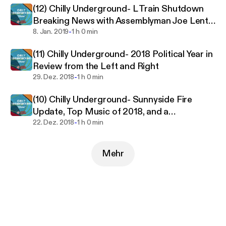
(12) Chilly Underground- L Train Shutdown
Breaking News with Assemblyman Joe Lentol
-
and Analysis, Felice Brothers Talk Music and
8. Jan. 2019
1 h 0 min
Society
(11) Chilly Underground- 2018 Political Year in
Review from the Left and Right
-
29. Dez. 2018
1 h 0 min
(10) Chilly Underground- Sunnyside Fire
Update, Top Music of 2018, and a
-
Conversation on Spirituality
22. Dez. 2018
1 h 0 min
Mehr