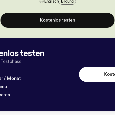
Englisch
Bildung
Kostenlos testen
enlos testen
 Testphase.
Kost
r / Monat
dimo
casts