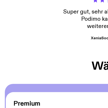
Super gut, sehr 
Podimo ka
weitere
XeniaSo
Wäh
Premium