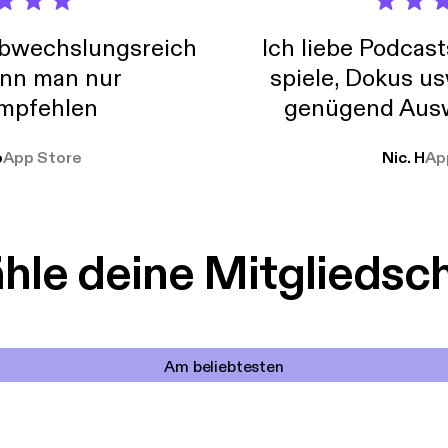
abwechslungsreich
Ich liebe Podcast
nn man nur
spiele, Dokus us
mpfehlen
genügend Ausw
weit
o
App Store
Nic. H
Ap
le deine Mitgliedsc
Am beliebtesten