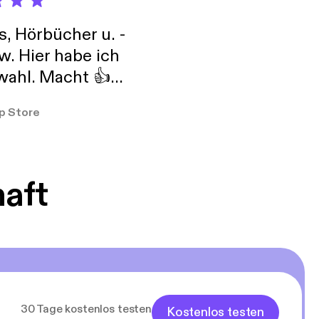
s, Hörbücher u. -
w. Hier habe ich
ahl. Macht 👍
er so
p Store
haft
30 Tage kostenlos testen
Kostenlos testen