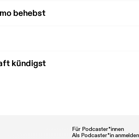
imo behebst
aft kündigst
Für Podcaster*innen
Als Podcaster*in anmelde