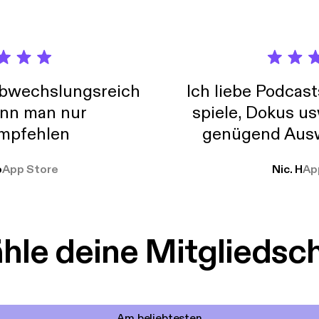
abwechslungsreich
Ich liebe Podcast
nn man nur
spiele, Dokus us
mpfehlen
genügend Ausw
weit
o
App Store
Nic. H
Ap
le deine Mitgliedsc
Am beliebtesten