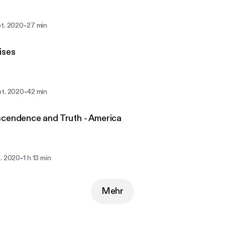
-
pt. 2020
27 min
ises
-
pt. 2020
42 min
cendence and Truth - America
-
t. 2020
1 h 13 min
Mehr