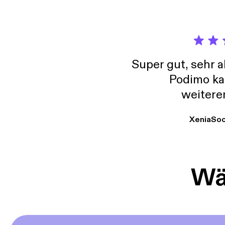
Super gut, sehr 
Podimo ka
weitere
XeniaSo
Wäh