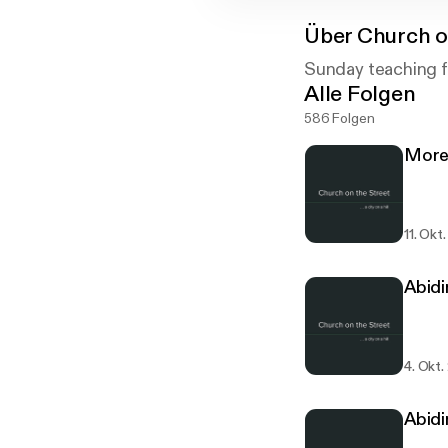
Über
Church on
Sunday teaching f
Alle Folgen
586 Folgen
More 
11. Okt
Abidi
4. Okt
Abid