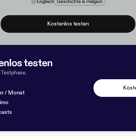
Englisch
Geschichte & Religion
Kostenlos testen
enlos testen
 Testphase.
Kost
r / Monat
dimo
casts