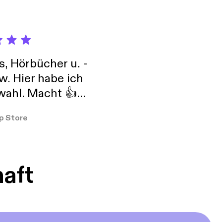
s, Hörbücher u. -
w. Hier habe ich
ahl. Macht 👍
er so
p Store
haft