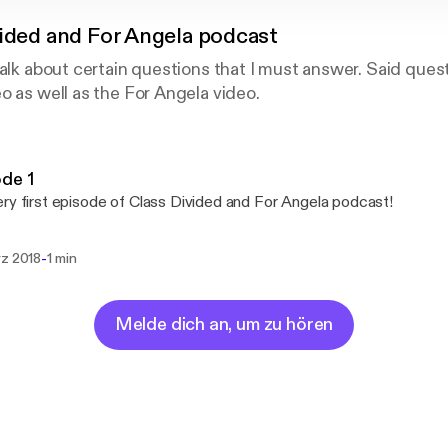
vided and For Angela podcast
talk about certain questions that I must answer. Said ques
o as well as the For Angela video.
de 1
ry first episode of Class Divided and For Angela podcast!
-
rz 2018
1 min
Melde dich an, um zu hören