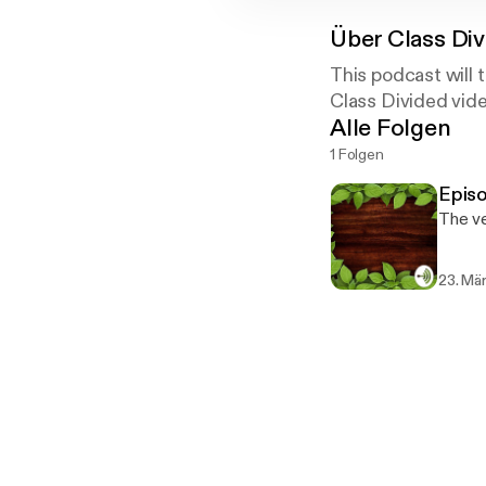
Über
Class Di
This podcast will 
Class Divided vide
Alle Folgen
1 Folgen
Episo
The ve
23. Mä