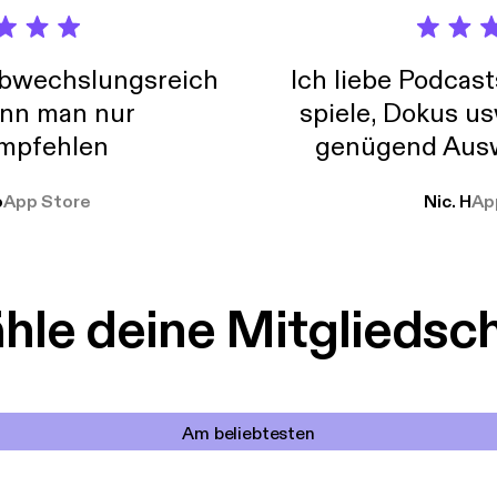
abwechslungsreich
Ich liebe Podcast
nn man nur
spiele, Dokus us
mpfehlen
genügend Ausw
weit
o
App Store
Nic. H
Ap
le deine Mitgliedsc
Am beliebtesten