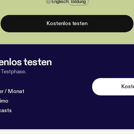
Englisch
Bildung
Kostenlos testen
enlos testen
 Testphase.
Kost
r / Monat
dimo
casts