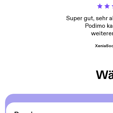
Super gut, sehr 
Podimo ka
weitere
XeniaSo
Wäh