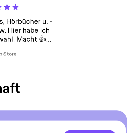
s, Hörbücher u. -
w. Hier habe ich
ahl. Macht 👍
er so
p Store
haft