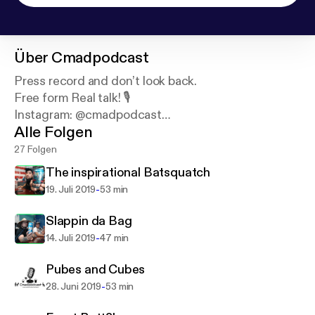
Über
Cmadpodcast
Press record and don’t look back.
Free form Real talk! 🎙
Instagram: @cmadpodcast
Alle Folgen
Email: Cmadpodcast@gmail.com Support this
podcast:
https://anchor.fm/chance-and-mark/suppo
27 Folgen
rt
The inspirational Batsquatch
-
19. Juli 2019
53 min
Slappin da Bag
-
14. Juli 2019
47 min
Pubes and Cubes
-
28. Juni 2019
53 min