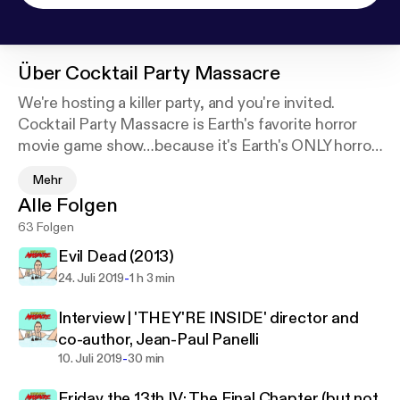
Über
Cocktail Party Massacre
We're hosting a killer party, and you're invited.
Cocktail Party Massacre is Earth's favorite horror
movie game show…because it's Earth's ONLY horror
movie game show. Contestants have a chance to
Mehr
win the coveted title of Final Girl -- but ONLY by
Alle Folgen
outsmarting our slasher in three rounds of horror
63 Folgen
movie trivia.
Evil Dead (2013)
-
24. Juli 2019
1 h 3 min
Interview | 'THEY'RE INSIDE' director and
co-author, Jean-Paul Panelli
-
10. Juli 2019
30 min
Friday the 13th IV: The Final Chapter (but not