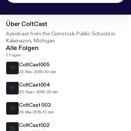
Über
ColtCast
A podcast from the Comstock Public Schools in
Kalamazoo, Michigan
Alle Folgen
5 Folgen
ColtCast005
-
22. Nov. 2019
30 min
ColtCast004
-
26. Sept. 2019
35 min
ColtCast 003
-
29. Mai 2019
17 min
ColtCast002