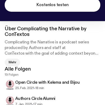
Kostenlos testen
Über
Complicating the Narrative by
ConTextos
Complicating the Narrative is a podcast series
produced by Authors and staff at
ConTextos with the goal of adding context beyond
misconceptions commonly
Mehr
associated with people living in communities facing
Alle Folgen
poverty and barriers to
19 Folgen
economic development due to racism, violence,
and trauma.
Open Circle with Kelema and Bijou
-
25. Feb. 2021
18 min
Authors Circle Alumni
-
7. Jan. 2021
17 min