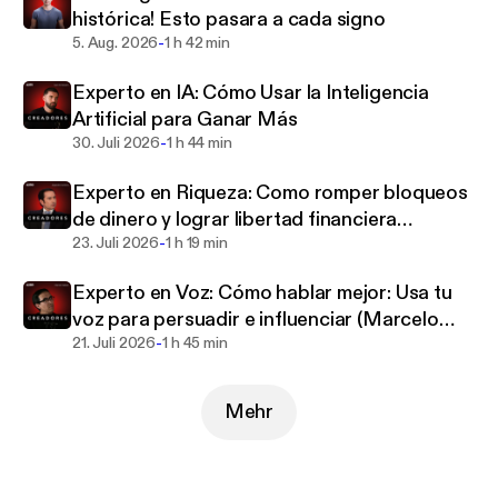
histórica! Esto pasara a cada signo
-
5. Aug. 2026
1 h 42 min
Experto en IA: Cómo Usar la Inteligencia
Artificial para Ganar Más
-
30. Juli 2026
1 h 44 min
Experto en Riqueza: Como romper bloqueos
de dinero y lograr libertad financiera
-
(Alejandro Cardona)
23. Juli 2026
1 h 19 min
Experto en Voz: Cómo hablar mejor: Usa tu
voz para persuadir e influenciar (Marcelo
-
Salazar)
21. Juli 2026
1 h 45 min
Mehr