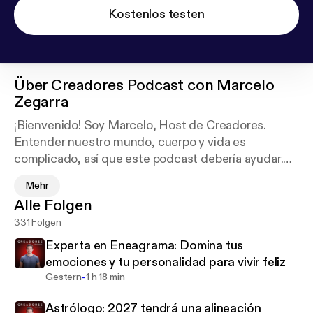
Kostenlos testen
Über
Creadores Podcast con Marcelo
Zegarra
¡Bienvenido! Soy Marcelo, Host de Creadores.
Entender nuestro mundo, cuerpo y vida es
complicado, así que este podcast debería ayudar.
Mehr
Aquí te traigo las experiencias de expertos e
Alle Folgen
invitados de clase mundial para hablar sobre
331 Folgen
negocios, ciencias, salud, desarrollo espiritual y
finanzas.
Experta en Eneagrama: Domina tus
emociones y tu personalidad para vivir feliz
-
Gestern
1 h 18 min
Astrólogo: 2027 tendrá una alineación